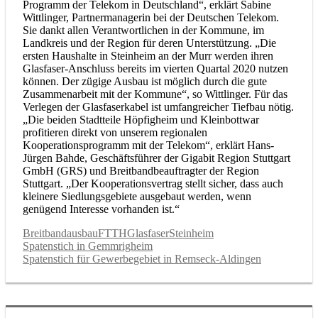
Programm der Telekom in Deutschland“, erklärt Sabine
Wittlinger, Partnermanagerin bei der Deutschen Telekom.
Sie dankt allen Verantwortlichen in der Kommune, im
Landkreis und der Region für deren Unterstützung. „Die
ersten Haushalte in Steinheim an der Murr werden ihren
Glasfaser-Anschluss bereits im vierten Quartal 2020 nutzen
können. Der zügige Ausbau ist möglich durch die gute
Zusammenarbeit mit der Kommune“, so Wittlinger. Für das
Verlegen der Glasfaserkabel ist umfangreicher Tiefbau nötig.
„Die beiden Stadtteile Höpfigheim und Kleinbottwar
profitieren direkt von unserem regionalen
Kooperationsprogramm mit der Telekom“, erklärt Hans-
Jürgen Bahde, Geschäftsführer der Gigabit Region Stuttgart
GmbH (GRS) und Breitbandbeauftragter der Region
Stuttgart. „Der Kooperationsvertrag stellt sicher, dass auch
kleinere Siedlungsgebiete ausgebaut werden, wenn
genügend Interesse vorhanden ist.“
Breitbandausbau
FTTH
Glasfaser
Steinheim
Beitragsnavigation
Vorheriger
Spatenstich in Gemmrigheim
Beitrag:
Nächster
Spatenstich für Gewerbegebiet in Remseck-Aldingen
Beitrag: