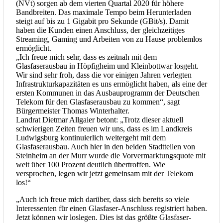
(NVt) sorgen ab dem vierten Quartal 2020 für höhere
Bandbreiten. Das maximale Tempo beim Herunterladen
steigt auf bis zu 1 Gigabit pro Sekunde (GBit/s). Damit
haben die Kunden einen Anschluss, der gleichzeitiges
Streaming, Gaming und Arbeiten von zu Hause problemlos
ermöglicht.
„Ich freue mich sehr, dass es zeitnah mit dem
Glasfaserausbau in Höpfigheim und Kleinbottwar losgeht.
Wir sind sehr froh, dass die vor einigen Jahren verlegten
Infrastrukturkapazitäten es uns ermöglicht haben, als eine der
ersten Kommunen in das Ausbauprogramm der Deutschen
Telekom für den Glasfaserausbau zu kommen“, sagt
Bürgermeister Thomas Winterhalter.
Landrat Dietmar Allgaier betont: „Trotz dieser aktuell
schwierigen Zeiten freuen wir uns, dass es im Landkreis
Ludwigsburg kontinuierlich weitergeht mit dem
Glasfaserausbau. Auch hier in den beiden Stadtteilen von
Steinheim an der Murr wurde die Vorvermarktungsquote mit
weit über 100 Prozent deutlich übertroffen. Wie
versprochen, legen wir jetzt gemeinsam mit der Telekom
los!“
„Auch ich freue mich darüber, dass sich bereits so viele
Interessenten für einen Glasfaser-Anschluss registriert haben.
Jetzt können wir loslegen. Dies ist das größte Glasfaser-