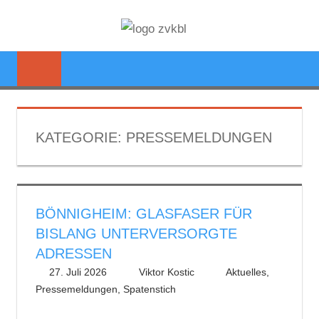
Zum
ZWECKVE
Inhalt
Glasfaserausbau
springen
KREISBRE
im
Landkreis
LUDWIGS
Ludwigsburg
KATEGORIE:
PRESSEMELDUNGEN
BÖNNIGHEIM: GLASFASER FÜR
BISLANG UNTERVERSORGTE
ADRESSEN
27. Juli 2026
Viktor Kostic
Aktuelles
,
Pressemeldungen
,
Spatenstich