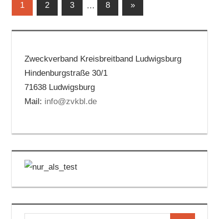
Seitennummerierung
Nächste
1
2
3
…
8
»
Beiträge
der
Beiträge
Zweckverband Kreisbreitband Ludwigsburg
Hindenburgstraße 30/1
71638 Ludwigsburg
Mail:
info@zvkbl.de