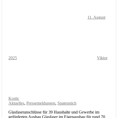
11. August
2025
Viktor
Kostic
Aktuelles
,
Pressemeldungen
,
Spatenstich
Glasfaseranschlüsse für 39 Haushalte und Gewerbe im
geförderten Ausbau Glasfaser im Eigenausbau für rund 70