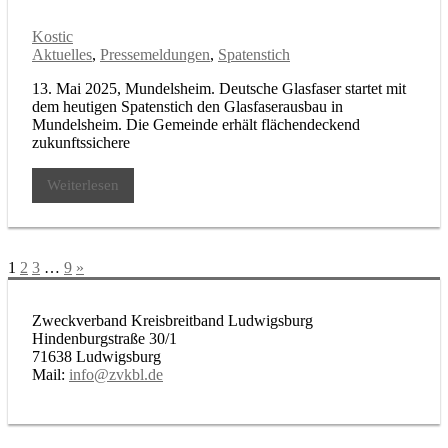
Kostic
Aktuelles
,
Pressemeldungen
,
Spatenstich
13. Mai 2025, Mundelsheim. Deutsche Glasfaser startet mit
dem heutigen Spatenstich den Glasfaserausbau in
Mundelsheim. Die Gemeinde erhält flächendeckend
zukunftssichere
Weiterlesen
Seitennummerierung
Nächste
1
2
3
…
9
»
Beiträge
der
Beiträge
Zweckverband Kreisbreitband Ludwigsburg
Hindenburgstraße 30/1
71638 Ludwigsburg
Mail:
info@zvkbl.de