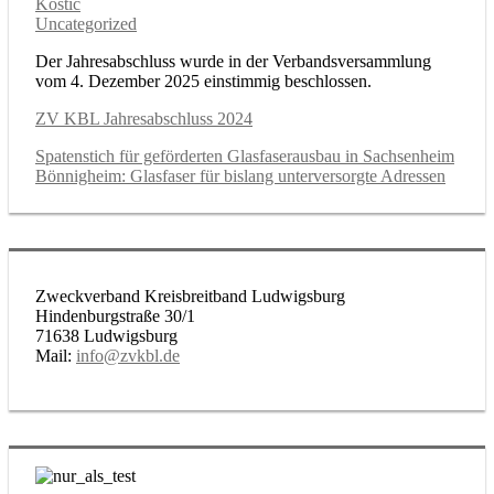
Kostic
Uncategorized
Der Jahresabschluss wurde in der Verbandsversammlung
vom 4. Dezember 2025 einstimmig beschlossen.
ZV KBL Jahresabschluss 2024
Beitragsnavigation
Vorheriger
Spatenstich für geförderten Glasfaserausbau in Sachsenheim
Beitrag:
Nächster
Bönnigheim: Glasfaser für bislang unterversorgte Adressen
Beitrag:
Zweckverband Kreisbreitband Ludwigsburg
Hindenburgstraße 30/1
71638 Ludwigsburg
Mail:
info@zvkbl.de