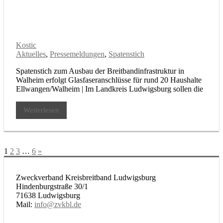
Kostic
Aktuelles
,
Pressemeldungen
,
Spatenstich
Spatenstich zum Ausbau der Breitbandinfrastruktur in
Walheim erfolgt Glasfaseranschlüsse für rund 20 Haushalte
Ellwangen/Walheim | Im Landkreis Ludwigsburg sollen die
Weiterlesen
Seitennummerierung
Nächste
1
2
3
…
6
»
Beiträge
der
Beiträge
Zweckverband Kreisbreitband Ludwigsburg
Hindenburgstraße 30/1
71638 Ludwigsburg
Mail:
info@zvkbl.de