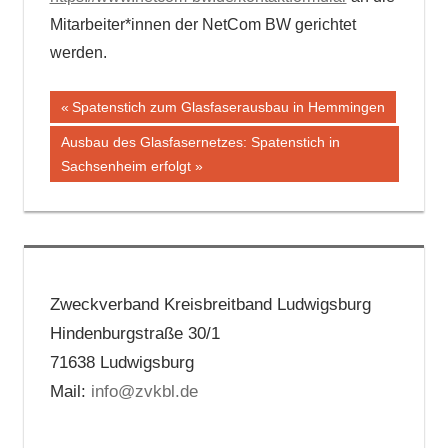
Mitarbeiter*innen der NetCom BW gerichtet
werden.
Beitragsnavigation
Vorheriger
Spatenstich zum Glasfaserausbau in Hemmingen
Beitrag:
Nächster
Ausbau des Glasfasernetzes: Spatenstich in
Beitrag:
Sachsenheim erfolgt
Zweckverband Kreisbreitband Ludwigsburg
Hindenburgstraße 30/1
71638 Ludwigsburg
Mail:
info@zvkbl.de