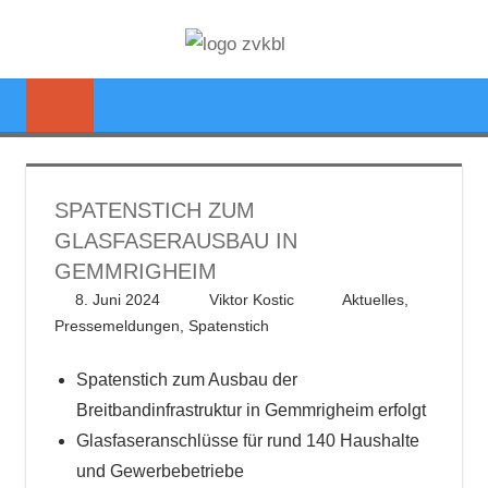
Zum
ZWECKVE
Inhalt
Glasfaserausbau
springen
KREISBRE
im
Landkreis
LUDWIGS
Ludwigsburg
SPATENSTICH ZUM
GLASFASERAUSBAU IN
GEMMRIGHEIM
8. Juni 2024
Viktor Kostic
Aktuelles
,
Pressemeldungen
,
Spatenstich
Spatenstich zum Ausbau der
Breitbandinfrastruktur in Gemmrigheim erfolgt
Glasfaseranschlüsse für rund 140 Haushalte
und Gewerbebetriebe