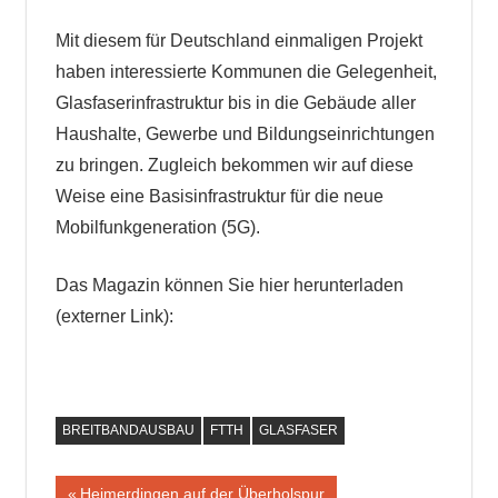
Mit diesem für Deutschland einmaligen Projekt
haben interessierte Kommunen die Gelegenheit,
Glasfaserinfrastruktur bis in die Gebäude aller
Haushalte, Gewerbe und Bildungseinrichtungen
zu bringen. Zugleich bekommen wir auf diese
Weise eine Basisinfrastruktur für die neue
Mobilfunkgeneration (5G).
Das Magazin können Sie hier herunterladen
(externer Link):
BREITBANDAUSBAU
FTTH
GLASFASER
Beitragsnavigation
Vorheriger
Heimerdingen auf der Überholspur