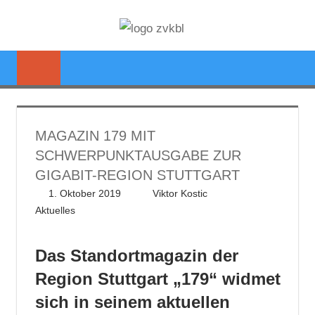
Zum
ZWECKVE
Inhalt
Glasfaserausbau
springen
KREISBRE
im
Landkreis
LUDWIGS
Ludwigsburg
MAGAZIN 179 MIT
SCHWERPUNKTAUSGABE ZUR
GIGABIT-REGION STUTTGART
1. Oktober 2019
Viktor Kostic
Aktuelles
Das Standortmagazin der
Region Stuttgart „179“ widmet
sich in seinem aktuellen