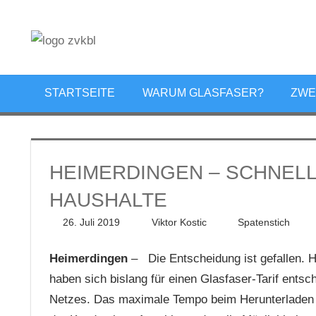
Zum
Inhalt
Glasfaserausbau
springen
im
Landkreis
Ludwigsburg
STARTSEITE
WARUM GLASFASER?
ZWE
HEIMERDINGEN – SCHNELL
HAUSHALTE
26. Juli 2019
Viktor Kostic
Spatenstich
Heimerdingen
– Die Entscheidung ist gefallen. 
haben sich bislang für einen Glasfaser-Tarif entsc
Netzes. Das maximale Tempo beim Herunterladen st