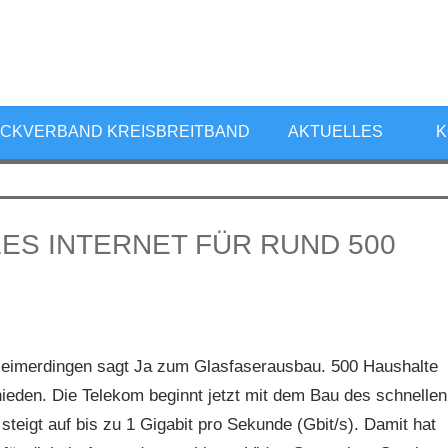
ZWECKVERBAND
KREISBREITBAND
CKVERBAND KREISBREITBAND
AKTUELLES
K
LUDWIGSBURG
ES INTERNET FÜR RUND 500
Heimerdingen sagt Ja zum Glasfaserausbau. 500 Haushalte
hieden. Die Telekom beginnt jetzt mit dem Bau des schnellen
eigt auf bis zu 1 Gigabit pro Sekunde (Gbit/s). Damit hat